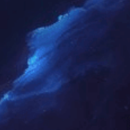
沉浸观
灵活适配安装，满足多样场
景需求