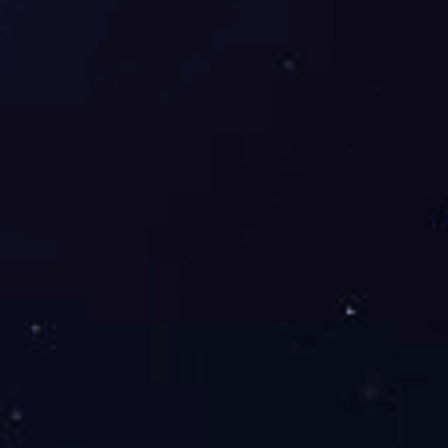
微信
联系我们
产品筛选
否想了解刚性链如何能具体应用于您的生产流
队。