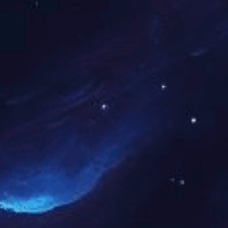
伊特舞台大幕机的承重能力如何？不同尺寸的幕
Q1
伊特大幕机的电动与手动一体驱动是如何实现的
Q2