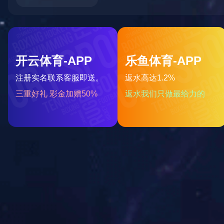
造特定氛围的场景中，操作人员可以通过手动微调大幕的开合速度
腻、人性化的艺术效果，让大幕的开合本身也成为舞台叙事的一部
伊特舞台大幕机的整体
01
力和观赏性。低噪音的运行特性，确保大幕的移动不会干扰演出的
构成
验，让艺术表达更加纯粹。"