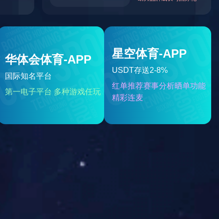
伊特舞台大幕机的运行
03
原理