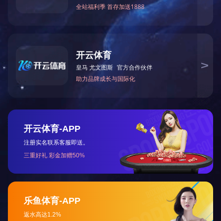
证。
全程技术支持
从项目初期的需求分析，到方案设计、生产制造，再到现场安装调试
和后期维护，伊特将为您提供全生命周期的技术支持。
微信
立即联系我们
联系我们
产品筛选
联系伊特技术团队
获取定制化解决方案