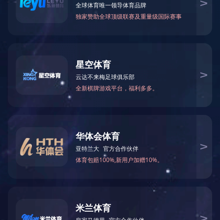
不带升降智能机器人
移动机器人是集全向移动、精准定
位、稳定承载、静音运行于一体的
智能移动平台，采用独立舵轮驱动
与伺服协同控制，可实现原地 36
了解详情
0° 旋转、定姿、自旋式运动、差
动，兼顾工业仓储的高效重载与舞
台演绎的艺术呈现，是智能物流与
演艺装备的核心载体。 适用于智
能仓储、工厂物流、重型设备转
运；剧院演出、综艺舞台、商业发
布会、文旅演艺、影视拍摄。
1
即刻咨询，开启智能驱动之旅