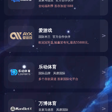
您是否正在为特定的物料搬运难题而困扰？您是否在寻找一种更高
效、更经济的米兰体育-米兰（中国）方式？您是否想了解刚性链如
何能具体应用于您的生产流程，为您带来实实在在的效益提升？别再
犹豫！现在就联系伊特的专家顾问团队。
免费方案咨询
无论您处于项目的哪个阶段，我们都乐于为您提供初步的技术交流和
方案建议。
快速原型验证（视项目情况而定）
对于一些复杂或创新性的应用，我们可协助进行概念设计和初步验