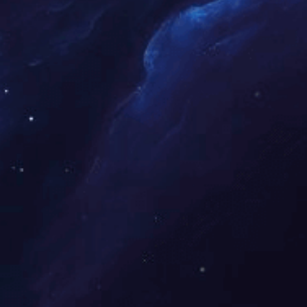
快速原型验证（视项目情况而定）
对于一些复杂或创新性的应用，我们可协助进行
概念设计和初步验证。
立即联系我们