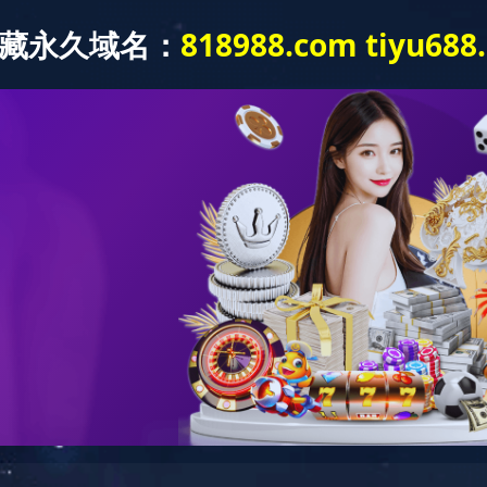
网站米兰体育
产品中心
解决方案
O-T