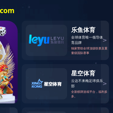
Language
新闻动态
产品咨询
服务支持
关于伊特
联系我们
ECH