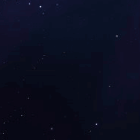
产品中心
EV
刚性链
定制化升降台
智能机器人
视频号
公众号
抖音号
舞台机械