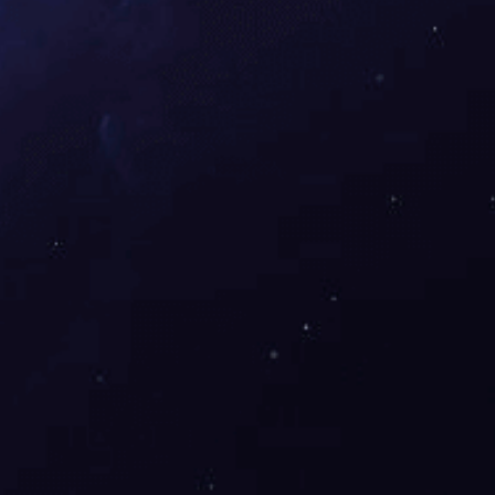
全程技术支持
从项目初期的需求分析，到方案设计、生产制
造，再到现场安装调试和后期维护，伊特将为您
提供全生命周期的技术支持。
微信
联系我们