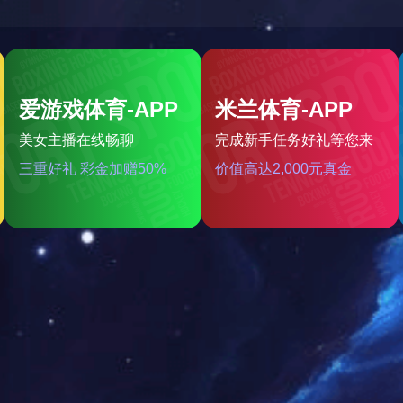
1
即刻咨询，开启智能驱动之旅
您是否在寻找一种更高效、更经济的米兰体育-米兰（中国）方式？您是
为您带来实实在在的效益提升？别再犹豫！现在就联系伊特的专家顾问团